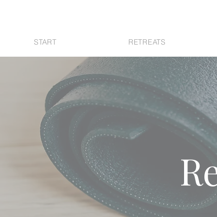
START
RETREATS
Re