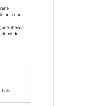
hrene 
ür Tiefe und 
geneinheiten 
rlebst du 
Tiefe, 