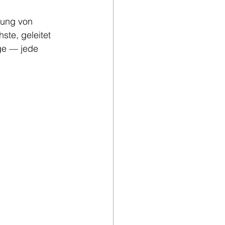
dung von 
ste, geleitet 
ge — jede 