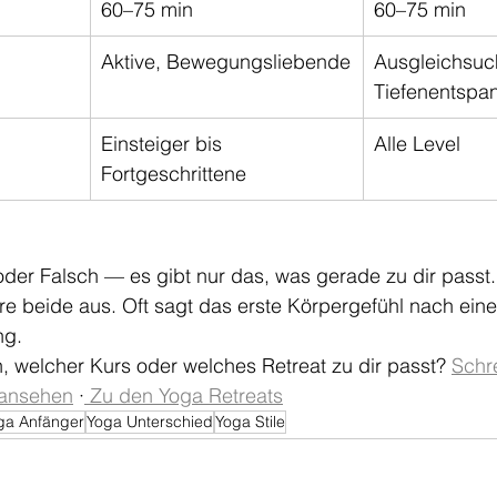
60–75 min
60–75 min
Aktive, Bewegungsliebende
Ausgleichsuc
Tiefenentspa
Einsteiger bis 
Alle Level
Fortgeschrittene
 oder Falsch — es gibt nur das, was gerade zu dir pass
ere beide aus. Oft sagt das erste Körpergefühl nach ein
ng.
, welcher Kurs oder welches Retreat zu dir passt? 
Schr
 ansehen
 ·
 Zu den Yoga Retreats
ga Anfänger
Yoga Unterschied
Yoga Stile