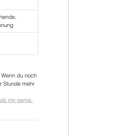
hende, 
nnung
t. Wenn du noch 
er Stunde mehr 
eib mir gerne.