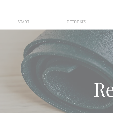
START
RETREATS
Re